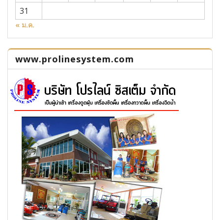
31
« ม.ค.
www.prolinesystem.com