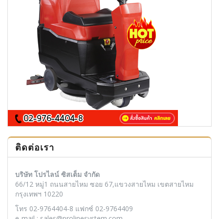
ติดต่อเรา
บริษัท โปรไลน์ ซิสเต็ม จำกัด
66/12 หมู่1 ถนนสายไหม ซอย 67,แขวงสายไหม เขตสายไหม
กรุงเทพฯ 10220
โทร 02-9764404-8 แฟกซ์ 02-9764409
e-mail : sales@prolinesystem.com