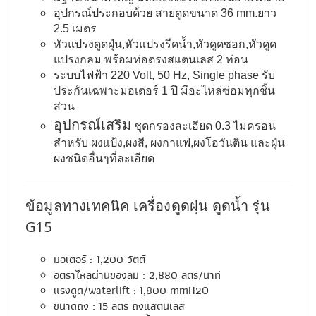
อุปกรณ์ประกอบด้วย สายดูดขนาด 36 mm.ยาว
2.5 เมตร
หัวแปรงดูดฝุ่น,หัวแปรงรีดน้ำ,หัวดูดซอก,หัวดูด
แปรงกลม พร้อมท่อตรงสแตนเลส 2 ท่อน
ระบบไฟฟ้า 220 Volt, 50 Hz, Single phase รับ
ประกันเฉพาะมอเตอร์ 1 ปี มีอะไหล่ซ่อมทุกชิ้น
ส่วน
อุปกรณ์เสริม
ชุดกรองละเอียด 0.3 ไมครอน
สำหรับ ผงแป้ง,ผงสี, ผงกาแฟ,ผงโอวันติน และฝุ่น
ผงชนิดอื่นๆที่ละเอียด
ข้อมูลทางเทคนิค เครื่องดูดฝุ่น ดูดน้ำ รุ่น
G15
มอเตอร์ : 1,200 วัตต์
อัตราไหลผ่านของลม : 2,880 ลิตร/นาที
แรงดูด/waterlift : 1,800 mmH2O
ขนาดถัง : 15 ลิตร ถังแสตนเลส