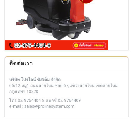
ติดต่อเรา
บริษัท โปรไลน์ ซิสเต็ม จำกัด
66/12 หมู่1 ถนนสายไหม ซอย 67,แขวงสายไหม เขตสายไหม
กรุงเทพฯ 10220
โทร 02-9764404-8 แฟกซ์ 02-9764409
e-mail : sales@prolinesystem.com